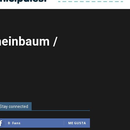
heinbaum /
Stay connected
0
Fans
ME GUSTA