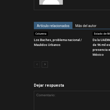
Artículo relacionados
Más del autor
Columna
Estado de M
Los Baches, problema nacional /
Da la UAEMé
Maulidos Urbanos
de 96 mil es
presencia e
México
Dejar respuesta