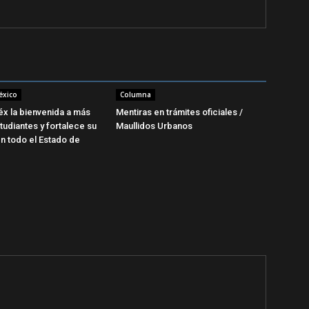
éxico
Columna
x la bienvenida a más
Mentiras en trámites oficiales /
tudiantes y fortalece su
Maullidos Urbanos
n todo el Estado de