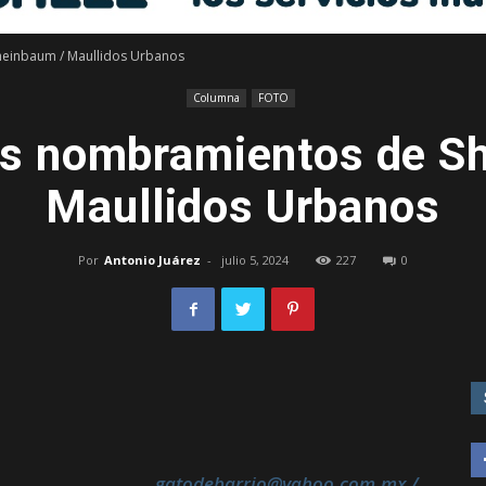
einbaum / Maullidos Urbanos
Libre
Columna
FOTO
s nombramientos de S
Maullidos Urbanos
–
Por
Antonio Juárez
-
julio 5, 2024
227
0
Edomex
gatodebarrio@yahoo.com.mx /