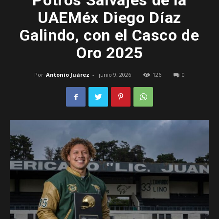
Potros Salvajes de la
UAEMéx Diego Díaz
–
Galindo, con el Casco de
Oro 2025
Edomex
Por
Antonio Juárez
-
junio 9, 2026
126
0