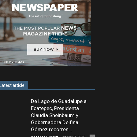
Latest article
De Lago de Guadalupe a
Ecatepec, Presidenta
Claudia Sheinbaum y
Gobernadora Delfina
Gómez recorren...
Antonio Juárez
-
agosto 7, 2026