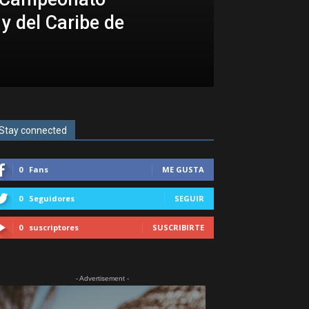
y del Caribe de
Stay connected
0
Fans
ME GUSTA
0
Seguidores
SEGUIR
0
suscriptores
SUSCRIBIRTE
- Advertisement -