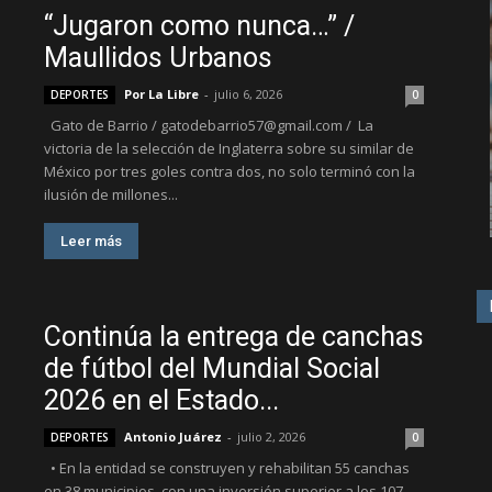
“Jugaron como nunca…” /
Maullidos Urbanos
Por La Libre
-
julio 6, 2026
DEPORTES
0
Gato de Barrio / gatodebarrio57@gmail.com / La
victoria de la selección de Inglaterra sobre su similar de
México por tres goles contra dos, no solo terminó con la
ilusión de millones...
Leer más
Continúa la entrega de canchas
de fútbol del Mundial Social
2026 en el Estado...
Antonio Juárez
-
julio 2, 2026
DEPORTES
0
• En la entidad se construyen y rehabilitan 55 canchas
en 38 municipios, con una inversión superior a los 107