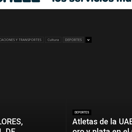
Libre
ACIONES Y TRANSPORTES
Cultura
DEPORTES
–
Edomex
DEPORTES
LORES,
Atletas de la U
L DE
oro y plata en 