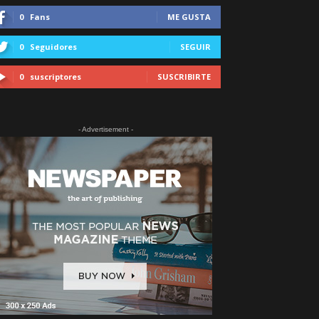
0
Fans
ME GUSTA
0
Seguidores
SEGUIR
0
suscriptores
SUSCRIBIRTE
- Advertisement -