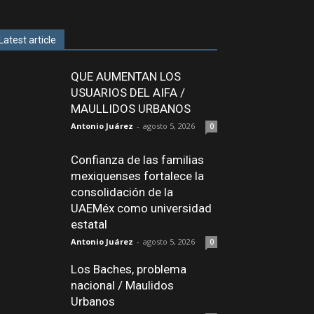
Latest article
QUE AUMENTAN LOS
USUARIOS DEL AIFA /
MAULLIDOS URBANOS
Antonio Juárez
-
agosto 5, 2026
0
Confianza de las familias
mexiquenses fortalece la
consolidación de la
UAEMéx como universidad
estatal
Antonio Juárez
-
agosto 5, 2026
0
Los Baches, problema
nacional / Maulidos
Urbanos