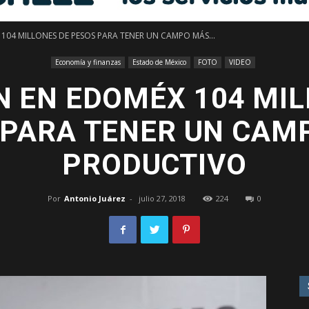
104 MILLONES DE PESOS PARA TENER UN CAMPO MÁS...
Libre
Economía y finanzas
Estado de México
FOTO
VIDEO
N EN EDOMÉX 104 MIL
 PARA TENER UN CAM
–
PRODUCTIVO
Por
Antonio Juárez
-
julio 27, 2018
224
0
Edomex