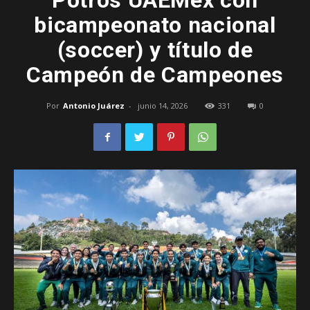
Potros UAEMéx con
bicampeonato nacional
–
(soccer) y título de
Campeón de Campeones
Edomex
Por
Antonio Juárez
-
junio 14, 2026
331
0