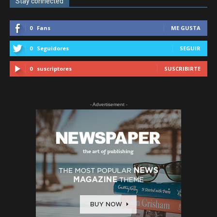
Stay connected
0
Fans
ME GUSTA
0
Seguidores
SEGUIR
0
suscriptores
SUSCRIBIRTE
- Advertisement -