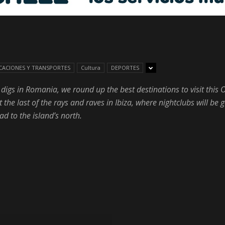
Libre
ACIONES Y TRANSPORTES
Cultura
DEPORTES
s digs in Romania, we round up the best destinations to visit thi
–
he last of the rays and raves in Ibiza, where nightclubs will be g
ad to the island’s north.
Edomex