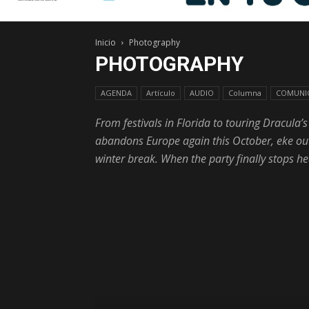
Inicio
Photography
PHOTOGRAPHY
AGENDA
Artículo
AUDIO
Columna
COMUNIC
From festivals in Florida to touring Dracula’
abandons Europe again this October, eke out t
winter break. When the party finally stops he