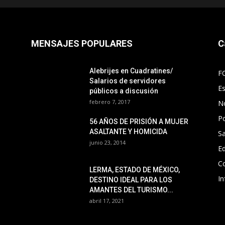
MENSAJES POPULARES
C
Alebrijes en Cuadratines/
F
Salarios de servidores
E
públicos a discusión
febrero 7, 2017
No
Po
56 AÑOS DE PRISIÓN A MUJER
ASALTANTE Y HOMICIDA
Sa
junio 23, 2014
E
C
LERMA, ESTADO DE MÉXICO,
In
DESTINO IDEAL PARA LOS
AMANTES DEL TURISMO...
abril 17, 2021