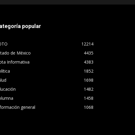
ategoría popular
OTO
12214
stado de México
4435
ta Informativa
4383
lítica
1852
lud
1698
ducación
1482
olumna
1458
formación general
1068