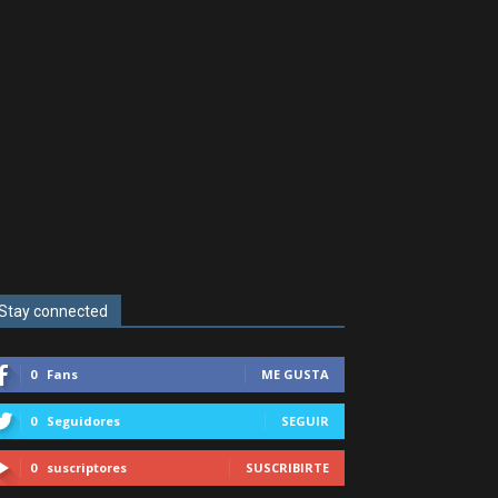
Stay connected
0
Fans
ME GUSTA
0
Seguidores
SEGUIR
0
suscriptores
SUSCRIBIRTE