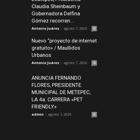
Claudia Sheinbaum y
Gobernadora Delfina
Gómez recorren...
Antonio Juárez
-
agosto 7, 2026
0
Nuevo “proyecto de internet
gratuito» / Maullidos
Urbanos
Antonio Juárez
-
agosto 7, 2026
0
ANUNCIA FERNANDO
FLORES, PRESIDENTE
MUNICIPAL DE METEPEC,
LA 4a. CARRERA «PET
FRIENDLY»
admin
-
agosto 7, 2026
0