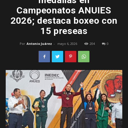
medallas en
Campeonatos ANUIES
–
2026; destaca boxeo con
15 preseas
Edomex
Por
Antonio Juárez
-
mayo 6, 2026
204
0