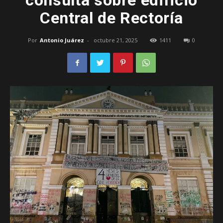
consulta sobre edificio
Central de Rectoría
–
Por
Antonio Juárez
-
octubre 21, 2025
1411
0
Edomex