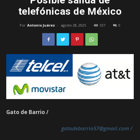
Posible salida de
telefónicas de México
–
Por
Antonio Juárez
-
agosto 28, 2025
337
0
Edomex
Gato de Barrio /
gatodebarrio57@gmail.com /