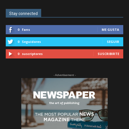
Stay connected
0
Fans
ME GUSTA
0
Seguidores
SEGUIR
0
suscriptores
SUSCRIBIRTE
- Advertisement -