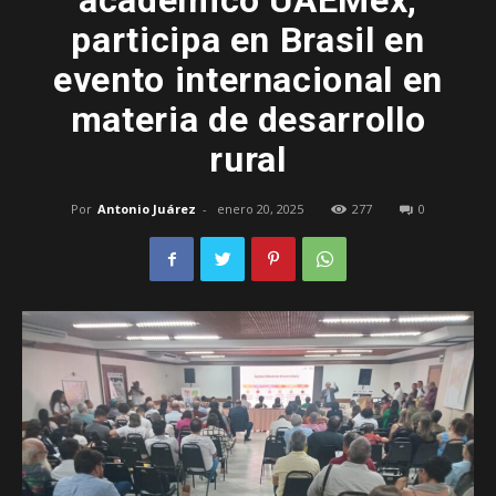
académico UAEMéx,
participa en Brasil en
–
evento internacional en
materia de desarrollo
rural
Edomex
Por
Antonio Juárez
-
enero 20, 2025
277
0