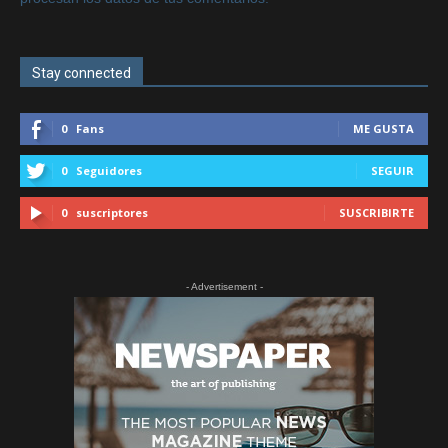
Stay connected
0
Fans
ME GUSTA
0
Seguidores
SEGUIR
0
suscriptores
SUSCRIBIRTE
- Advertisement -