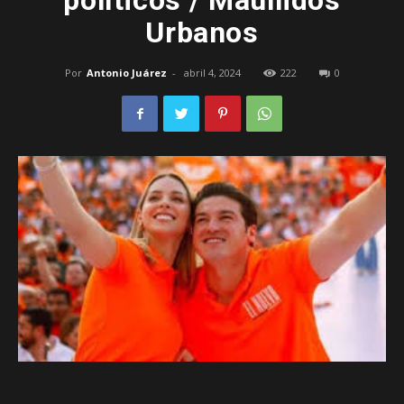
políticos / Maullidos
Urbanos
–
Por
Antonio Juárez
-
abril 4, 2024
222
0
Edomex