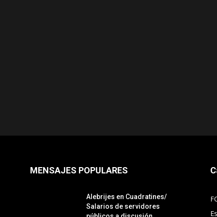
MENSAJES POPULARES
C
Alebrijes en Cuadratines/
F
Salarios de servidores
E
públicos a discusión