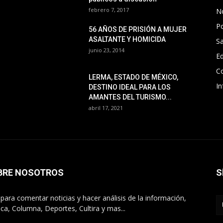
febrero 7, 2017
No
Po
56 AÑOS DE PRISIÓN A MUJER
ASALTANTE Y HOMICIDA
Sa
junio 23, 2014
E
C
LERMA, ESTADO DE MÉXICO,
In
DESTINO IDEAL PARA LOS
AMANTES DEL TURISMO...
abril 17, 2021
BRE NOSOTROS
S
o para comentar noticias y hacer análisis de la información,
tica, Columna, Deportes, Cultira y mas...