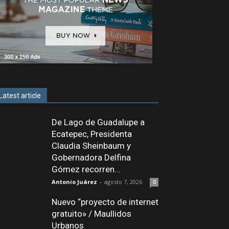
Latest article
De Lago de Guadalupe a
Ecatepec, Presidenta
Claudia Sheinbaum y
Gobernadora Delfina
Gómez recorren...
Antonio Juárez
-
agosto 7, 2026
0
Nuevo “proyecto de internet
gratuito» / Maullidos
Urbanos