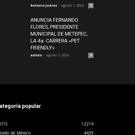
Antonio Juárez
-
agosto 7, 2026
0
ANUNCIA FERNANDO
FLORES, PRESIDENTE
MUNICIPAL DE METEPEC,
LA 4a. CARRERA «PET
FRIENDLY»
admin
-
agosto 7, 2026
0
ategoría popular
OTO
12214
stado de México
4435