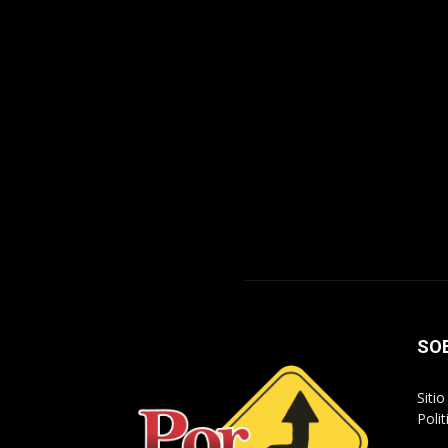
SO
Siti
Poli