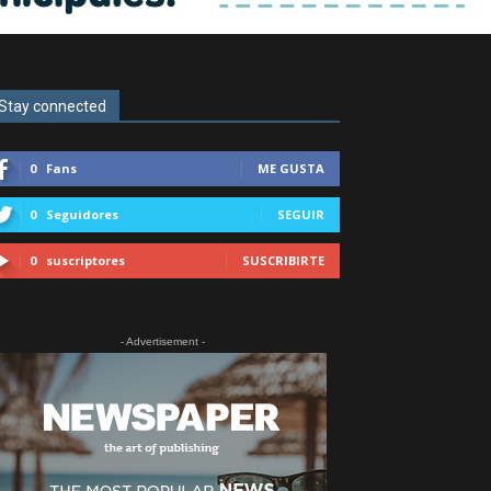
Stay connected
0
Fans
ME GUSTA
0
Seguidores
SEGUIR
0
suscriptores
SUSCRIBIRTE
- Advertisement -