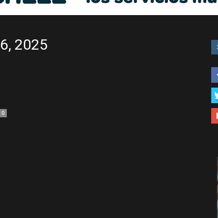
Libre
16, 2025
–
0
Edomex