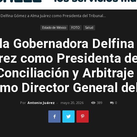
Delfina Gómez a Alma Juárez como Presidenta del Tribunal...
Libre
Estado de México
FOTO
Salud
la Gobernadora Delfin
ez como Presidenta de
–
Conciliación y Arbitraje
mo Director General d
Edomex
Por
Antonio Juárez
-
mayo 20, 2026
389
0