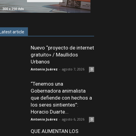
Latest article
Nuevo “proyecto de internet
gratuito» / Maullidos
Urbanos
Antonio Juárez
-
agosto 7, 2026
0
“Tenemos una
Gobernadora animalista
que defiende con hechos a
los seres sintientes”:
Horacio Duarte...
Antonio Juárez
-
agosto 6, 2026
0
QUE AUMENTAN LOS