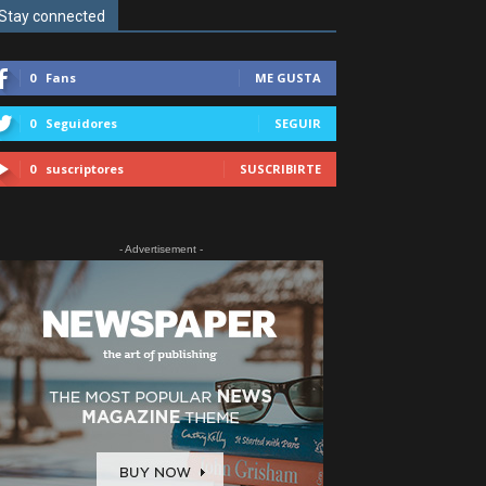
Stay connected
0
Fans
ME GUSTA
0
Seguidores
SEGUIR
0
suscriptores
SUSCRIBIRTE
- Advertisement -