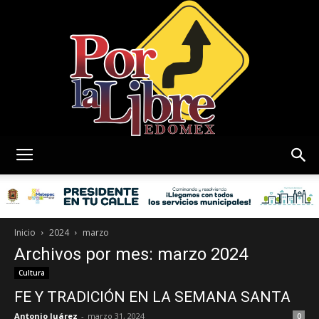
Por
La
Inicio
2024
marzo
Archivos por mes: marzo 2024
Cultura
FE Y TRADICIÓN EN LA SEMANA SANTA
Libre
Antonio Juárez
-
marzo 31, 2024
0