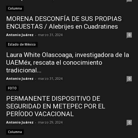
Columna
MORENA DESCONFÍA DE SUS PROPIAS
–
ENCUESTAS / Alebrijes en Cuadratines
Antonio Juárez
-
marzo 31, 2024
0
Estado de México
Edomex
Laura White Olascoaga, investigadora de la
UAEMéx, rescata el conocimiento
tradicional...
Antonio Juárez
-
marzo 31, 2024
0
FOTO
PERMANENTE DISPOSITIVO DE
SEGURIDAD EN METEPEC POR EL
PERÍODO VACACIONAL
Antonio Juárez
-
marzo 29, 2024
0
Columna