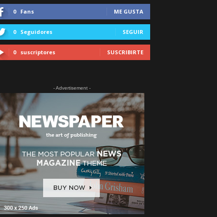
0
Fans
ME GUSTA
0
Seguidores
SEGUIR
0
suscriptores
SUSCRIBIRTE
- Advertisement -