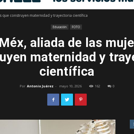
 que construyen maternidad y trayectoria científica
Libre
Educación
FOTO
éx, aliada de las muj
uyen maternidad y tray
–
científica
Por
Antonio Juárez
-
mayo 10, 2026
162
0
Edomex