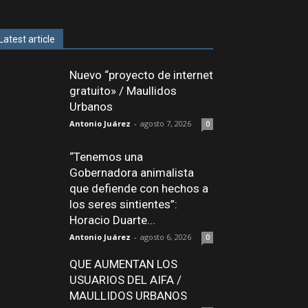
Latest article
Nuevo “proyecto de internet
gratuito» / Maullidos
Urbanos
Antonio Juárez
-
agosto 7, 2026
0
“Tenemos una
Gobernadora animalista
que defiende con hechos a
los seres sintientes”:
Horacio Duarte...
Antonio Juárez
-
agosto 6, 2026
0
QUE AUMENTAN LOS
USUARIOS DEL AIFA /
MAULLIDOS URBANOS