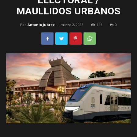
ELECTORAL /
MAULLIDOS URBANOS
–
Por
Antonio Juárez
-
marzo 2, 2026
145
0
Edomex