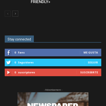
FRIENDLY»
Stay connected
0
Fans
ME GUSTA
0
Seguidores
SEGUIR
0
suscriptores
SUSCRIBIRTE
- Advertisement -