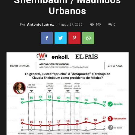
Sheimbaum / Maullidos
Urbanos
–
Por
Antonio Juárez
-
mayo 27, 2026
140
0
Edomex