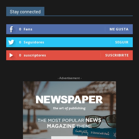
Stay connected
0
Fans
ME GUSTA
0
Seguidores
SEGUIR
0
suscriptores
SUSCRIBIRTE
- Advertisement -