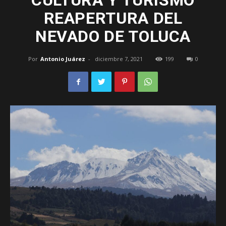
CULTURA Y TURISMO
REAPERTURA DEL
–
NEVADO DE TOLUCA
Por
Antonio Juárez
-
diciembre 7, 2021
199
0
Edomex