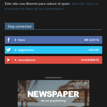
Este sitio usa Akismet para reducir el spam.
Aprende cómo se
procesan los datos de tus comentarios.
Stay connected
0
Fans
ME GUSTA
0
Seguidores
SEGUIR
0
suscriptores
SUSCRIBIRTE
- Advertisement -