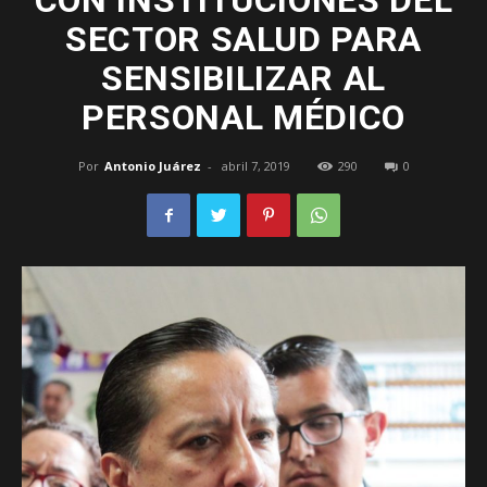
CON INSTITUCIONES DEL
SECTOR SALUD PARA
–
SENSIBILIZAR AL
PERSONAL MÉDICO
Edomex
Por
Antonio Juárez
-
abril 7, 2019
290
0