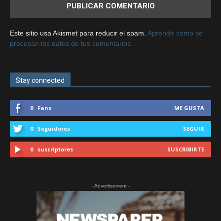
Este sitio usa Akismet para reducir el spam.
Aprende cómo se
procesan los datos de tus comentarios.
Stay connected
0
Fans
ME GUSTA
0
Seguidores
SEGUIR
0
suscriptores
SUSCRIBIRTE
- Advertisement -