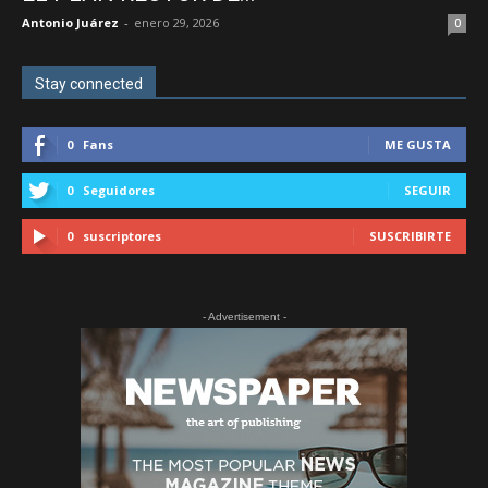
Antonio Juárez
-
enero 29, 2026
0
–
Stay connected
0
Fans
ME GUSTA
Edomex
0
Seguidores
SEGUIR
0
suscriptores
SUSCRIBIRTE
- Advertisement -