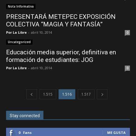
Nota Informativa
PRESENTARÁ METEPEC EXPOSICIÓN
COLECTIVA “MAGIA Y FANTASÍA”
Por La Libre
-
abril 10, 2014
0
Uncategorized
Educación media superior, definitiva en
formación de estudiantes: JOG
Por La Libre
-
abril 10, 2014
0
1.515
1.516
1.517
Stay connected
0
Fans
ME GUSTA