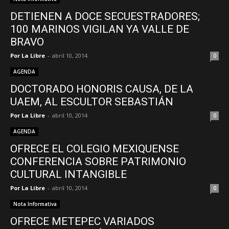
DETIENEN A DOCE SECUESTRADORES;
100 MARINOS VIGILAN YA VALLE DE
–
BRAVO
Por La Libre
-
abril 10, 2014
0
AGENDA
Edomex
DOCTORADO HONORIS CAUSA, DE LA
UAEM, AL ESCULTOR SEBASTIÁN
Por La Libre
-
abril 10, 2014
0
AGENDA
OFRECE EL COLEGIO MEXIQUENSE
CONFERENCIA SOBRE PATRIMONIO
CULTURAL INTANGIBLE
Por La Libre
-
abril 10, 2014
0
Nota Informativa
OFRECE METEPEC VARIADOS