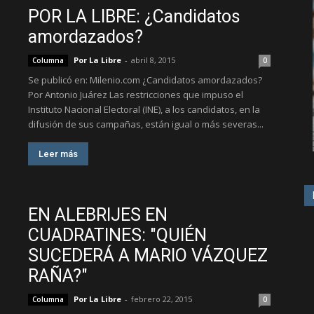
POR LA LIBRE: ¿Candidatos
amordazados?
Por La Libre
-
abril 8, 2015
Columna
0
Se publicó en: Milenio.com ¿Candidatos amordazados?
Por Antonio Juárez Las restricciones que impuso el
Instituto Nacional Electoral (INE), a los candidatos, en la
difusión de sus campañas, están igual o más severas...
Leer más
EN ALEBRIJES EN
CUADRATINES: "QUIÉN
SUCEDERÁ A MARIO VÁZQUEZ
RAÑA?"
Por La Libre
-
febrero 22, 2015
Columna
0