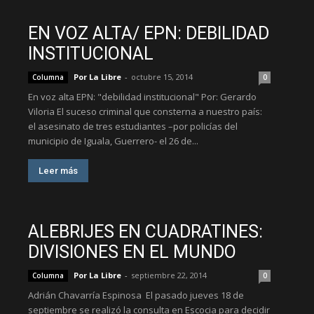
EN VOZ ALTA/ EPN: DEBILIDAD
INSTITUCIONAL
Por La Libre
-
octubre 15, 2014
Columna
0
En voz alta EPN: "debilidad institucional" Por: Gerardo
Viloria El suceso criminal que consterna a nuestro país:
el asesinato de tres estudiantes –por policías del
municipio de Iguala, Guerrero- el 26 de...
Leer más
ALEBRIJES EN CUADRATINES:
DIVISIONES EN EL MUNDO
Por La Libre
-
septiembre 22, 2014
Columna
0
Adrián Chavarría Espinosa El pasado jueves 18 de
septiembre se realizó la consulta en Escocia para decidir