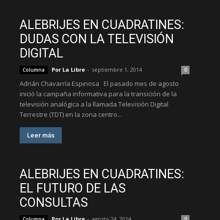
ALEBRIJES EN CUADRATINES:
DUDAS CON LA TELEVISIÓN
DIGITAL
Por La Libre
-
septiembre 1, 2014
Columna
0
Adrián Chavarría Espinosa El pasado mes de agosto
inició la campaña informativa para la transición de la
televisión analógica a la llamada Televisión Digital
Terrestre (TDT) en la zona centro...
Leer más
ALEBRIJES EN CUADRATINES:
EL FUTURO DE LAS
CONSULTAS
Por La Libre
-
agosto 24, 2014
Columna
0