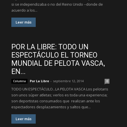
si se independizaba o no del Reino Unido --donde de
acuerdo a los...
Leer más
POR LA LIBRE: TODO UN
ESPECTÁCULO EL TORNEO
MUNDIAL DE PELOTA VASCA,
EN...
Por La Libre
-
septiembre 12, 2014
Columna
0
TODO UN ESPECTÁCULO...LA PELOTA VASCA Los pelotaris
son unos súper atletas; verlos es toda una experiencia;
son deportistas consumados que realizan ante los
espectadores desplazamientos y saltos que...
Leer más