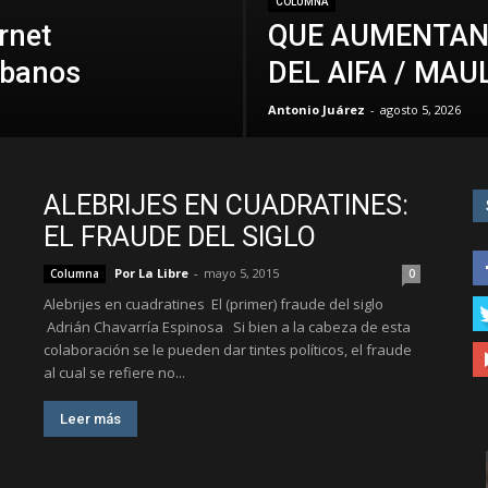
COLUMNA
rnet
QUE AUMENTAN
rbanos
DEL AIFA / MA
Antonio Juárez
-
agosto 5, 2026
ALEBRIJES EN CUADRATINES:
EL FRAUDE DEL SIGLO
Por La Libre
-
mayo 5, 2015
Columna
0
Alebrijes en cuadratines El (primer) fraude del siglo
Adrián Chavarría Espinosa Si bien a la cabeza de esta
colaboración se le pueden dar tintes políticos, el fraude
al cual se refiere no...
Leer más