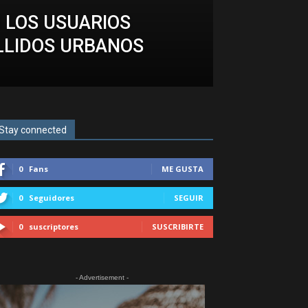
 LOS USUARIOS
ULLIDOS URBANOS
Stay connected
0
Fans
ME GUSTA
0
Seguidores
SEGUIR
0
suscriptores
SUSCRIBIRTE
- Advertisement -