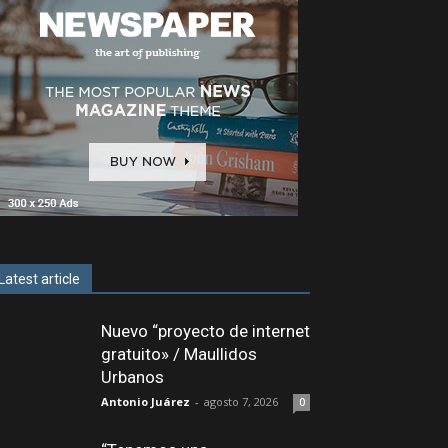
Latest article
Nuevo “proyecto de internet
gratuito» / Maullidos
Urbanos
Antonio Juárez
-
agosto 7, 2026
0