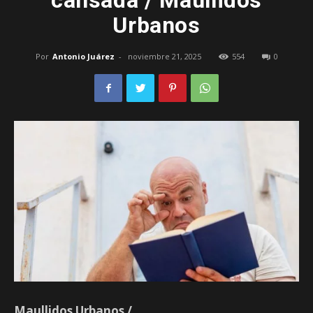
cansada / Maullidos
Urbanos
–
Por
Antonio Juárez
-
noviembre 21, 2025
554
0
Edomex
Maullidos Urbanos /