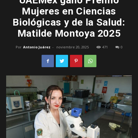
UAEMéx ganó Premio
Mujeres en Ciencias
–
Biológicas y de la Salud:
Matilde Montoya 2025
Edomex
Por
Antonio Juárez
-
noviembre 20, 2025
471
0