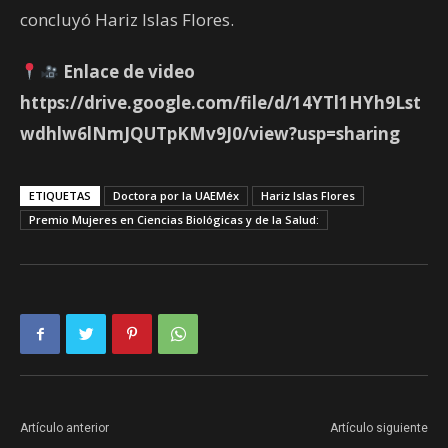
concluyó Hariz Islas Flores.
Enlace de video
https://drive.google.com/file/d/14YTl1HYh9Lst
wdhlw6lNmJQUTpKMv9J0/view?usp=sharing
ETIQUETAS
Doctora por la UAEMéx
Hariz Islas Flores
Premio Mujeres en Ciencias Biológicas y de la Salud:
Artículo anterior
Artículo siguiente