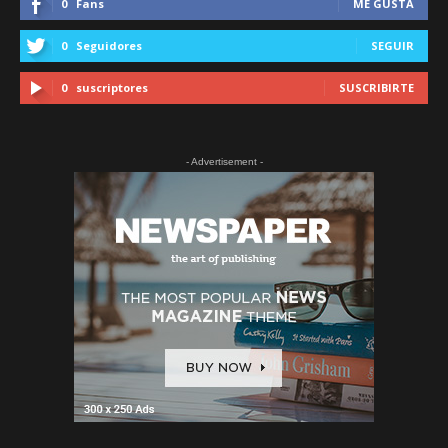
0
Fans
ME GUSTA
0
Seguidores
SEGUIR
0
suscriptores
SUSCRIBIRTE
- Advertisement -