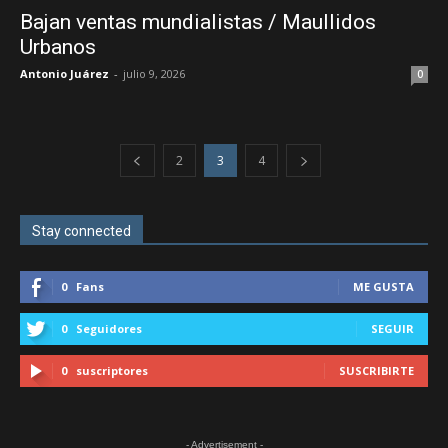
Bajan ventas mundialistas / Maullidos
Urbanos
Antonio Juárez
-
julio 9, 2026
0
2
3
4
Stay connected
0
Fans
ME GUSTA
0
Seguidores
SEGUIR
0
suscriptores
SUSCRIBIRTE
- Advertisement -