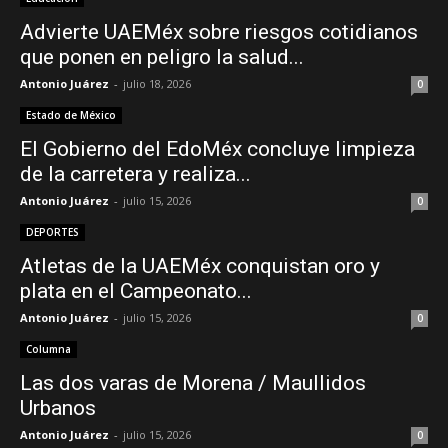
Advierte UAEMéx sobre riesgos cotidianos
que ponen en peligro la salud...
–
Antonio Juárez
-
julio 18, 2026
0
Estado de México
El Gobierno del EdoMéx concluye limpieza
Edomex
de la carretera y realiza...
Antonio Juárez
-
julio 15, 2026
0
DEPORTES
Atletas de la UAEMéx conquistan oro y
plata en el Campeonato...
Antonio Juárez
-
julio 15, 2026
0
Columna
Las dos varas de Morena / Maullidos
Urbanos
Antonio Juárez
-
julio 15, 2026
0