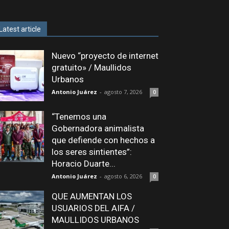
Latest article
Nuevo “proyecto de internet
gratuito» / Maullidos
Urbanos
Antonio Juárez
-
agosto 7, 2026
0
“Tenemos una
Gobernadora animalista
que defiende con hechos a
los seres sintientes”:
Horacio Duarte...
Antonio Juárez
-
agosto 6, 2026
0
QUE AUMENTAN LOS
USUARIOS DEL AIFA /
MAULLIDOS URBANOS