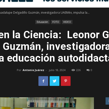
uadalupe Delgadillo Guzmán, investigadora UAEMéx, impulsa la...
Libre
Educación
FOTO
VIDEO
en la Ciencia: Leonor 
o Guzmán, investigado
–
a educación autodidact
Por
Antonio Juárez
-
julio 18, 2024
226
0
Edomex