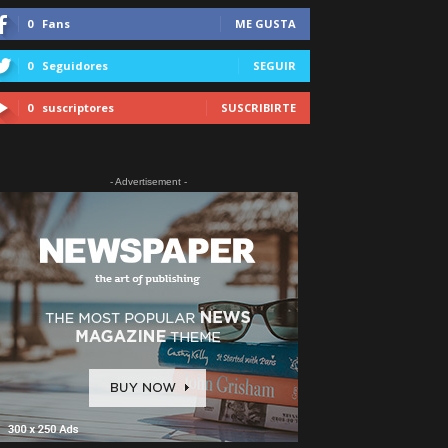
0
Fans
ME GUSTA
0
Seguidores
SEGUIR
0
suscriptores
SUSCRIBIRTE
- Advertisement -