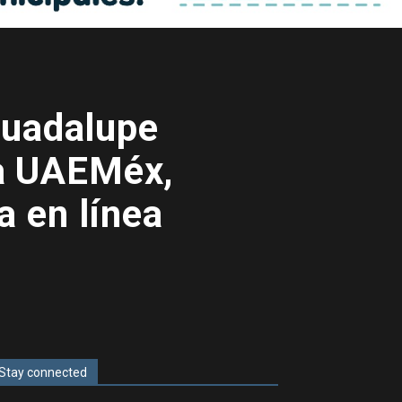
Guadalupe
ra UAEMéx,
a en línea
Stay connected