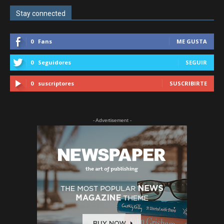
Stay connected
0
Fans
ME GUSTA
0
Seguidores
SEGUIR
0
suscriptores
SUSCRIBIRTE
- Advertisement -