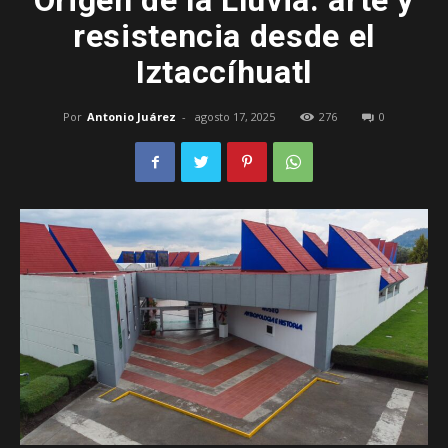
Origen de la Lluvia: arte y
resistencia desde el
–
Iztaccíhuatl
Por
Antonio Juárez
-
agosto 17, 2025
276
0
Edomex