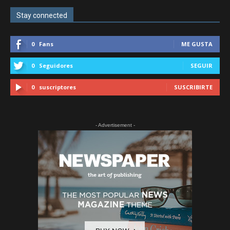
Stay connected
0
Fans
ME GUSTA
0
Seguidores
SEGUIR
0
suscriptores
SUSCRIBIRTE
- Advertisement -